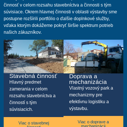
činnosť v celom rozsahu stavebníctva a činnosti s tým
súvisiace. Okrem hlavnej činnosti v oblasti výstavby sme
postupne rozšírili portfólio o ďalšie doplnkové služby,
vďaka ktorým dokážeme pokryť širšie spektrum potrieb
našich zákazníkov.
Stavebná činnosť
Doprava a
mechanizácia
Hlavný predmet
Vlastný vozový park a
zamerania v celom
mechanizmy pre
rozsahu stavebníctva a
efektívnu logistiku a
činností s tým
výstavbu.
súvisiacich.
Viac o doprave a
Viac o stavebnej
mechanizácii