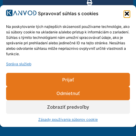
Spravovať súhlas s cookies
Na poskytovanie tých najlepších skúseností používame technológie, ako
sú súbory cookie na ukladanie a/alebo prístup k informáciám o zariadení.
Súhlas s týmito technológiami nám umožní spracovávať údaje, ako je
správanie pri prehliadaní alebo jedinečné ID na tejto stránke. Nesúhlas
alebo odvolanie súhlasu môže nepriaznivo ovplyvniť určité vlastnosti a
funkcie.
KANVOD, spol. s r.o.
Správa služieb
SNP 2289/53
Prijať
953 01 Zlaté Moravce
Odmietnuť
Zobraziť predvoľby
Rýchly kontakt
037 / 64 22 554
Zásady používania súborov cookie
zm@kanvod.sk