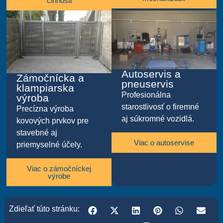
činnosti
Autoservis a
Zámočnícka a
pneuservis
klampiarska
Profesionálna
výroba
starostlivosť o firemné
Precízna výroba
aj súkromné vozidlá.
kovových prvkov pre
stavebné aj
Viac o autoservise
priemyselné účely.
Viac o zámočníckej
výrobe
Zdieľať túto stránku: